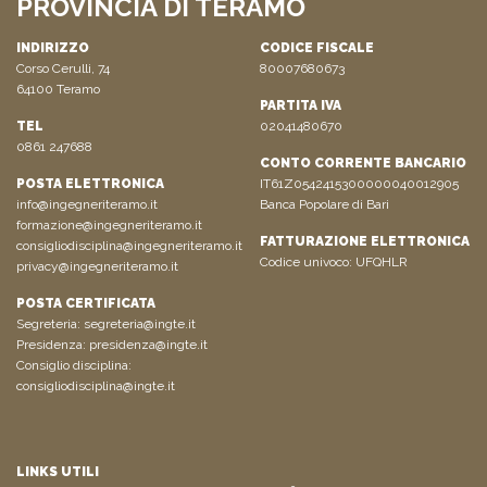
PROVINCIA DI TERAMO
INDIRIZZO
CODICE FISCALE
Corso Cerulli, 74
80007680673
64100 Teramo
PARTITA IVA
TEL
02041480670
0861 247688
CONTO CORRENTE BANCARIO
POSTA ELETTRONICA
IT61Z0542415300000040012905
info@ingegneriteramo.it
Banca Popolare di Bari
formazione@ingegneriteramo.it
FATTURAZIONE ELETTRONICA
consigliodisciplina@ingegneriteramo.it
Codice univoco: UFQHLR
privacy@ingegneriteramo.it
POSTA CERTIFICATA
Segreteria:
segreteria@ingte.it
Presidenza:
presidenza@ingte.it
Consiglio disciplina:
consigliodisciplina@ingte.it
LINKS UTILI