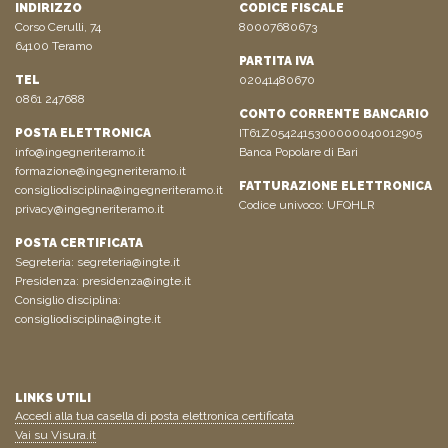
INDIRIZZO
CODICE FISCALE
Corso Cerulli, 74
80007680673
64100 Teramo
PARTITA IVA
TEL
02041480670
0861 247688
CONTO CORRENTE BANCARIO
POSTA ELETTRONICA
IT61Z0542415300000040012905
info@ingegneriteramo.it
Banca Popolare di Bari
formazione@ingegneriteramo.it
FATTURAZIONE ELETTRONICA
consigliodisciplina@ingegneriteramo.it
Codice univoco: UFQHLR
privacy@ingegneriteramo.it
POSTA CERTIFICATA
Segreteria:
segreteria@ingte.it
Presidenza:
presidenza@ingte.it
Consiglio disciplina:
consigliodisciplina@ingte.it
LINKS UTILI
Accedi alla tua casella di posta elettronica certificata
Vai su Visura.it