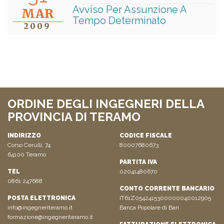
Avviso Per Assunzione A
MAR
Tempo Determinato
2009
ORDINE DEGLI INGEGNERI DELLA
PROVINCIA DI TERAMO
INDIRIZZO
CODICE FISCALE
Corso Cerulli, 74
80007680673
64100 Teramo
PARTITA IVA
TEL
02041480670
0861 247688
CONTO CORRENTE BANCARIO
POSTA ELETTRONICA
IT61Z0542415300000040012905
info@ingegneriteramo.it
Banca Popolare di Bari
formazione@ingegneriteramo.it