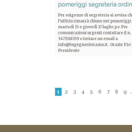
pomeriggi segreteria ordi
Per esigenze di segreteria si avvisa c
l’ufficio rimarrà chiuso nei pomeriggi
martedì 15 e giovedì 17 luglio p.v. Per
comunicazioni urgenti contattare il n.
3471518359 o inviare un email a
info@ingegneriteramo.it . Grazie F.to 
Presidente
1
2
3
4
5
6
7
8
9