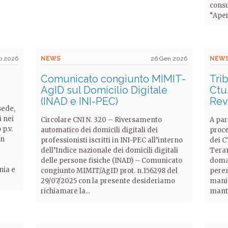
consu
“Aperi
b 2026
NEWS
26 Gen 2026
NEW
Comunicato congiunto MIMIT-
Tri
AgID sul Domicilio Digitale
Ctu
(INAD e INI-PEC)
Rev
sede,
i nei
Circolare CNI N. 320 – Riversamento
A par
 p.v.
automatico dei domicili digitali dei
proce
in
professionisti iscritti in INI-PEC all’interno
dei C
dell’Indice nazionale dei domicili digitali
Teram
delle persone fisiche (INAD) – Comunicato
doman
nia e
congiunto MIMIT/AgID prot. n.156298 del
peren
29/07/2025 con la presente desideriamo
manif
richiamare la...
mante