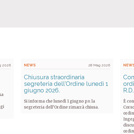
g 2026
NEWS
28 Mag 2026
NEW
Chiusura straordinaria
Con
segreteria dell’Ordine lunedì 1
ordi
giugno 2026.
R.D
sa
Si informa che lunedì 1 giugno p.v. la
È con
ggi
segreteria dell’Ordine rimarrà chiusa.
Corso
ordin
Ingeg
discu
ordin