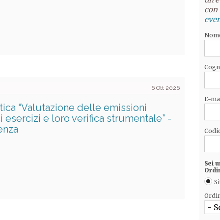
con 
even
Nom
Cog
6 Ott 2026
E-ma
ca “Valutazione delle emissioni
esercizi e loro verifica strumentale” -
enza
Codic
Sei u
Ordi
Si
Ordi
- S