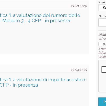
Prov
29 Set 2026
- S
ica “La valutazione del rumore delle
Nume
” - Modulo 3 - 4 CFP - in presenza
Dichi
priva
P
a trat
infor
profe
22 Set 2026
ca “La valutazione di impatto acustico:
 CFP - in presenza