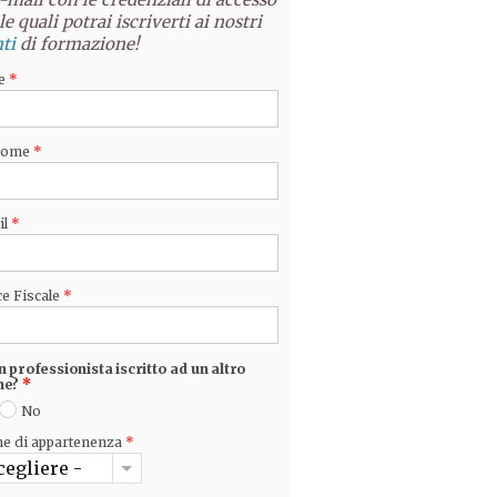
le quali potrai iscriverti ai nostri
ti
di formazione!
e
*
nome
*
il
*
e Fiscale
*
n professionista iscritto ad un altro
ne?
*
No
ne di appartenenza
*
cegliere -