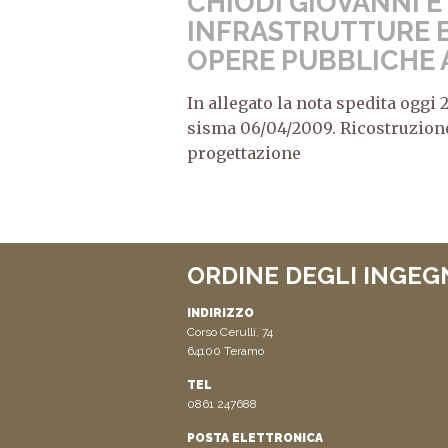
CHIODI GIOVANNI E
INFRASTRUTTURE E
OPERE PUBBLICHE
In allegato la nota spedita oggi 
sisma 06/04/2009. Ricostruzion
progettazione
ORDINE DEGLI INGEG
INDIRIZZO
Corso Cerulli, 74
64100 Teramo
TEL
0861 247688
POSTA ELETTRONICA