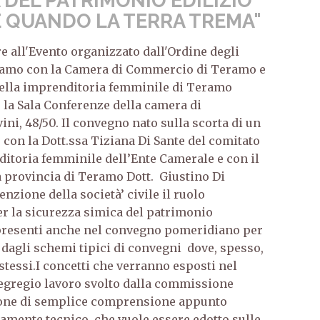
 DEL PATRIMONIO EDILIZIO
 QUANDO LA TERRA TREMA"
e all'Evento organizzato dall'Ordine degli
eramo con la Camera di Commercio di Teramo e
della imprenditoria femminile di Teramo
la Sala Conferenze della camera di
i, 48/50. Il convegno nato sulla scorta di un
e con la Dott.ssa Tiziana Di Sante del comitato
itoria femminile dell’Ente Camerale e con il
a provincia di Teramo Dott. Giustino Di
enzione della società’ civile il ruolo
r la sicurezza simica del patrimonio
 presenti anche nel convegno pomeridiano per
 dagli schemi tipici di convegni dove, spesso,
 stessi.I concetti che verranno esposti nel
egregio lavoro svolto dalla commissione
ione di semplice comprensione appunto
tamente tecnico, che vuole essere edotto sulle