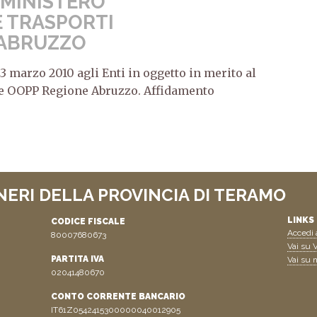
 MINISTERO
 TRASPORTI
 ABRUZZO
23 marzo 2010 agli Enti in oggetto in merito al
e OOPP Regione Abruzzo. Affidamento
NERI DELLA PROVINCIA DI TERAMO
LINKS 
CODICE FISCALE
Accedi a
80007680673
Vai su V
PARTITA IVA
Vai su n
02041480670
CONTO CORRENTE BANCARIO
IT61Z0542415300000040012905