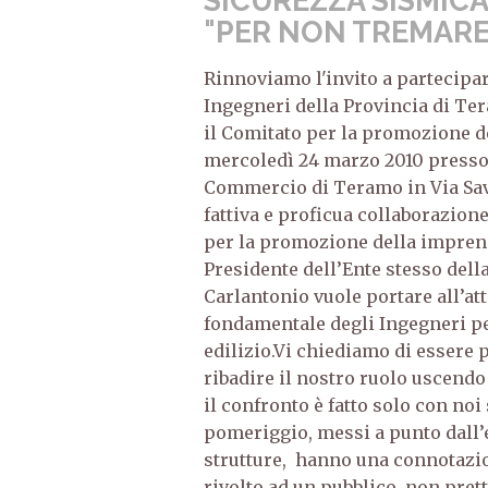
SICUREZZA SISMICA
"PER NON TREMARE
Rinnoviamo l'invito a partecipar
Ingegneri della Provincia di T
il Comitato per la promozione 
mercoledì 24 marzo 2010 presso 
Commercio di Teramo in Via Savin
fattiva e proficua collaborazion
per la promozione della imprend
Presidente dell’Ente stesso dell
Carlantonio vuole portare all’att
fondamentale degli Ingegneri pe
edilizio.Vi chiediamo di essere
ribadire il nostro ruolo uscendo
il confronto è fatto solo con noi
pomeriggio, messi a punto dall’
strutture, hanno una connotaz
rivolto ad un pubblico, non pret