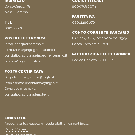
INDIRIZZO
CODICE FISCALE
Corso Cerulli, 74
80007680673
64100 Teramo
PARTITA IVA
TEL
02041480670
0861 247688
CONTO CORRENTE BANCARIO
POSTA ELETTRONICA
IT61Z0542415300000040012905
info@ingegneriteramo.it
Banca Popolare di Bari
formazione@ingegneriteramo.it
FATTURAZIONE ELETTRONICA
consigliodisciplina@ingegneriteramo.it
Codice univoco: UFQHLR
privacy@ingegneriteramo.it
POSTA CERTIFICATA
Segreteria:
segreteria@ingte.it
Presidenza:
presidenza@ingte.it
Consiglio disciplina:
consigliodisciplina@ingte.it
LINKS UTILI
Accedi alla tua casella di posta elettronica certificata
Vai su Visura.it