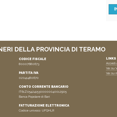
NERI DELLA PROVINCIA DI TERAMO
LINKS 
CODICE FISCALE
Accedi a
80007680673
Vai su V
PARTITA IVA
Vai su n
02041480670
CONTO CORRENTE BANCARIO
IT61Z0542415300000040012905
Banca Popolare di Bari
FATTURAZIONE ELETTRONICA
Codice univoco: UFQHLR