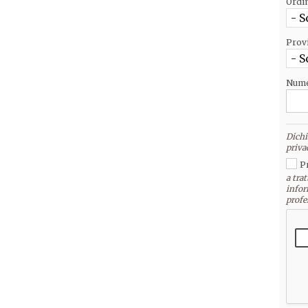
Ordi
- S
Prov
- S
Nume
Dichi
priva
P
a trat
infor
profe