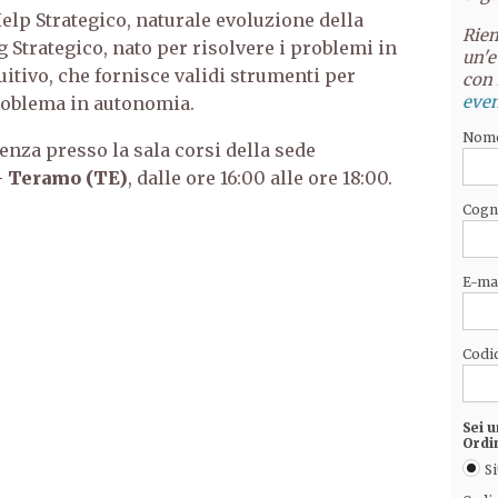
elp Strategico,
naturale evoluzione della
Riem
Strategico, nato per risolvere i problemi in
un'e
itivo, che fornisce validi strumenti per
con 
even
roblema in autonomia.
Nom
senza presso la sala corsi della sede
-
Teramo
(TE)
, dalle ore 16:00 alle ore 18:00.
Cog
E-ma
Codic
Sei u
Ordi
Si