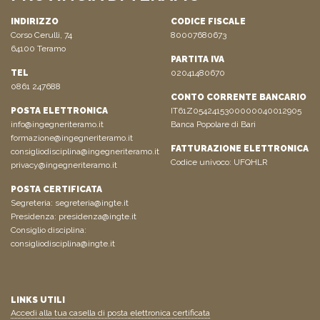
INDIRIZZO
CODICE FISCALE
Corso Cerulli, 74
80007680673
64100 Teramo
PARTITA IVA
TEL
02041480670
0861 247688
CONTO CORRENTE BANCARIO
POSTA ELETTRONICA
IT61Z0542415300000040012905
info@ingegneriteramo.it
Banca Popolare di Bari
formazione@ingegneriteramo.it
FATTURAZIONE ELETTRONICA
consigliodisciplina@ingegneriteramo.it
Codice univoco: UFQHLR
privacy@ingegneriteramo.it
POSTA CERTIFICATA
Segreteria:
segreteria@ingte.it
Presidenza:
presidenza@ingte.it
Consiglio disciplina:
consigliodisciplina@ingte.it
LINKS UTILI
Accedi alla tua casella di posta elettronica certificata