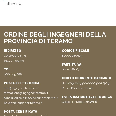
ultima »
ORDINE DEGLI INGEGNERI DELLA
PROVINCIA DI TERAMO
INDIRIZZO
CODICE FISCALE
Corso Cerulli, 74
80007680673
64100 Teramo
PARTITA IVA
TEL
02041480670
0861 247688
CONTO CORRENTE BANCARIO
POSTA ELETTRONICA
IT61Z0542415300000040012905
info@ingegneriteramo.it
Banca Popolare di Bari
formazione@ingegneriteramo.it
FATTURAZIONE ELETTRONICA
consigliodisciplina@ingegneriteramo.it
Codice univoco: UFQHLR
privacy@ingegneriteramo.it
POSTA CERTIFICATA