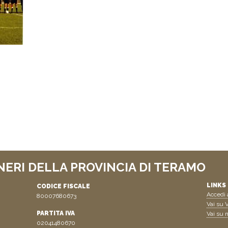
NERI DELLA PROVINCIA DI TERAMO
LINKS 
CODICE FISCALE
Accedi a
80007680673
Vai su V
PARTITA IVA
Vai su n
02041480670