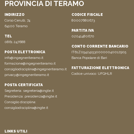
PROVINCIA DI TERAMO
INDIRIZZO
CODICE FISCALE
Corso Cerulli, 74
80007680673
64100 Teramo
PARTITA IVA
TEL
02041480670
0861 247688
CONTO CORRENTE BANCARIO
POSTA ELETTRONICA
IT61Z0542415300000040012905
info@ingegneriteramo.it
Banca Popolare di Bari
formazione@ingegneriteramo.it
FATTURAZIONE ELETTRONICA
consigliodisciplina@ingegneriteramo.it
Codice univoco: UFQHLR
privacy@ingegneriteramo.it
POSTA CERTIFICATA
Segreteria:
segreteria@ingte.it
Presidenza:
presidenza@ingte.it
Consiglio disciplina:
consigliodisciplina@ingte.it
LINKS UTILI