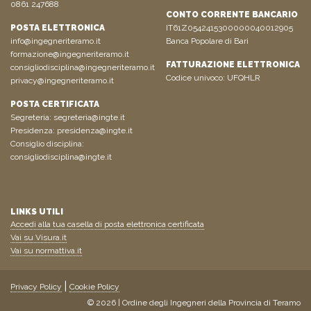
0861 247688
CONTO CORRENTE BANCARIO
POSTA ELETTRONICA
IT61Z0542415300000040012905
info@ingegneriteramo.it
Banca Popolare di Bari
formazione@ingegneriteramo.it
FATTURAZIONE ELETTRONICA
consigliodisciplina@ingegneriteramo.it
Codice univoco: UFQHLR
privacy@ingegneriteramo.it
POSTA CERTIFICATA
Segreteria:
segreteria@ingte.it
Presidenza:
presidenza@ingte.it
Consiglio disciplina:
consigliodisciplina@ingte.it
LINKS UTILI
Accedi alla tua casella di posta elettronica certificata
Vai su Visura.it
Vai su normattiva.it
Privacy Policy
Cookie Policy
© 2026 | Ordine degli Ingegneri della Provincia di Teramo