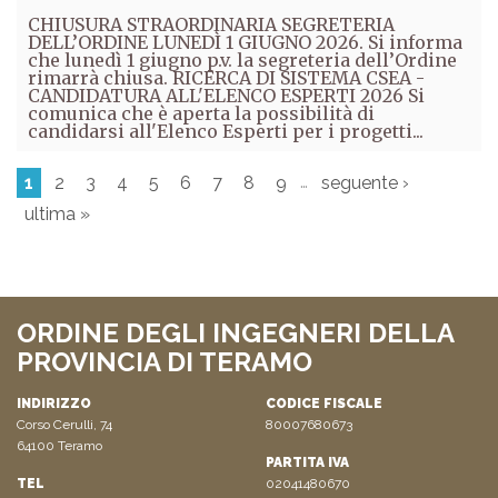
CHIUSURA STRAORDINARIA SEGRETERIA
DELL’ORDINE LUNEDÌ 1 GIUGNO 2026. Si informa
che lunedì 1 giugno p.v. la segreteria dell’Ordine
rimarrà chiusa. RICERCA DI SISTEMA CSEA -
CANDIDATURA ALL'ELENCO ESPERTI 2026 Si
comunica che è aperta la possibilità di
candidarsi all'Elenco Esperti per i progetti...
…
1
2
3
4
5
6
7
8
9
seguente ›
ultima »
ORDINE DEGLI INGEGNERI DELLA
PROVINCIA DI TERAMO
INDIRIZZO
CODICE FISCALE
Corso Cerulli, 74
80007680673
64100 Teramo
PARTITA IVA
TEL
02041480670