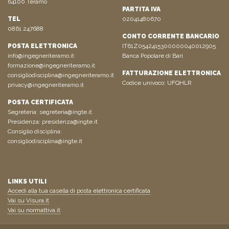
64100 Teramo
PARTITA IVA
TEL
02041480670
0861 247688
CONTO CORRENTE BANCARIO
POSTA ELETTRONICA
IT61Z0542415300000040012905
info@ingegneriteramo.it
Banca Popolare di Bari
formazione@ingegneriteramo.it
FATTURAZIONE ELETTRONICA
consigliodisciplina@ingegneriteramo.it
Codice univoco: UFQHLR
privacy@ingegneriteramo.it
POSTA CERTIFICATA
Segreteria:
segreteria@ingte.it
Presidenza:
presidenza@ingte.it
Consiglio disciplina:
consigliodisciplina@ingte.it
LINKS UTILI
Accedi alla tua casella di posta elettronica certificata
Vai su Visura.it
Vai su normattiva.it