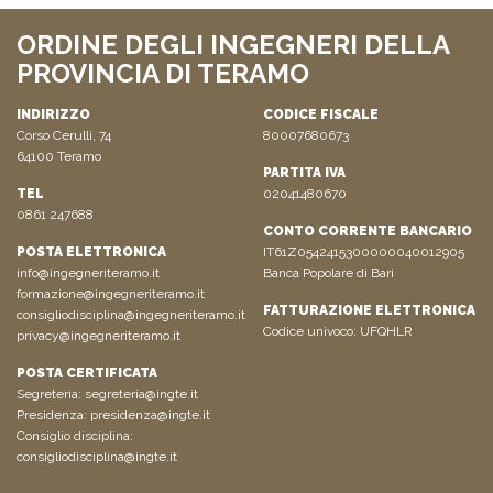
ORDINE DEGLI INGEGNERI DELLA
PROVINCIA DI TERAMO
INDIRIZZO
CODICE FISCALE
Corso Cerulli, 74
80007680673
64100 Teramo
PARTITA IVA
TEL
02041480670
0861 247688
CONTO CORRENTE BANCARIO
POSTA ELETTRONICA
IT61Z0542415300000040012905
info@ingegneriteramo.it
Banca Popolare di Bari
formazione@ingegneriteramo.it
FATTURAZIONE ELETTRONICA
consigliodisciplina@ingegneriteramo.it
Codice univoco: UFQHLR
privacy@ingegneriteramo.it
POSTA CERTIFICATA
Segreteria:
segreteria@ingte.it
Presidenza:
presidenza@ingte.it
Consiglio disciplina:
consigliodisciplina@ingte.it