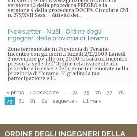
sul sito internet www.agenziaterritorio.it la
versione 10 della procedura PREGEO e la
versione 4 della procedura DOCFA. Circolare CNI
n. 275/XVII Sess. - Attività dei...
[Newsletter - N.28] - Ordine degli
ingegneri della provincia di Teramo
Zone terremotate in Provincia di Teramo -
Incontro con gli iscritti lunedì 2/11/2009 Lunedì
2 novembre p.v. alle ore 20,00 ci sarà un incontro
presso la sede dell’Ordine relativamente alle
procedure in essere delle zone terremotate nella
provincia di Teramo. E’ gradita la tua
partecipazione e l’...
« prima
‹ precedente
…
74
75
76
77
78
79
80
81
82
seguente ›
ultima »
ORDINE DEGLI INGEGNERI DELLA