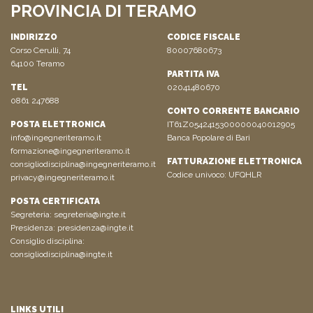
PROVINCIA DI TERAMO
INDIRIZZO
CODICE FISCALE
Corso Cerulli, 74
80007680673
64100 Teramo
PARTITA IVA
TEL
02041480670
0861 247688
CONTO CORRENTE BANCARIO
POSTA ELETTRONICA
IT61Z0542415300000040012905
info@ingegneriteramo.it
Banca Popolare di Bari
formazione@ingegneriteramo.it
FATTURAZIONE ELETTRONICA
consigliodisciplina@ingegneriteramo.it
Codice univoco: UFQHLR
privacy@ingegneriteramo.it
POSTA CERTIFICATA
Segreteria:
segreteria@ingte.it
Presidenza:
presidenza@ingte.it
Consiglio disciplina:
consigliodisciplina@ingte.it
LINKS UTILI