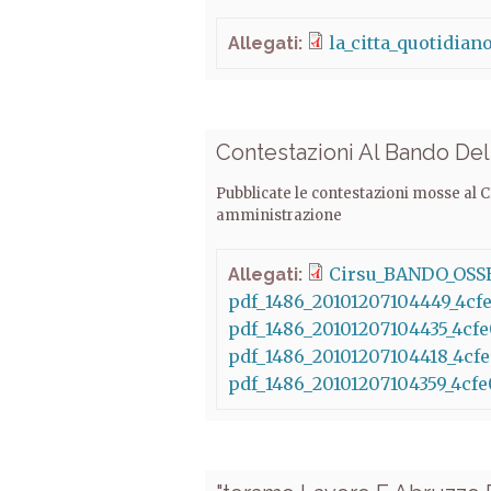
la_citta_quotidian
Allegati:
Contestazioni Al Bando De
Pubblicate le contestazioni mosse al C
amministrazione
Cirsu_BANDO_OSSE
Allegati:
pdf_1486_20101207104449_4cfe
pdf_1486_20101207104435_4cf
pdf_1486_20101207104418_4cfe
pdf_1486_20101207104359_4cfe