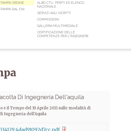
STAMPA ORDINE
ALBO CTU, PERITI ED ELENCO
NAZIONALE
TAMPA DAL CNI
SERVIZI AGLI ISCRITTI
COMMISSIONI
GALLERIA MULTIMEDIALE
CERTIFICAZIONE DELLE
COMPETENZE PER L'INGEGNERE
mpa
Facolta Di Ingegneria Dell'aquila
tro e il Tempo del 19 Aprile 2011 sulle modalità di
di Ingegneria dell'Aquila
034129_4dad91092d7cc.pdf