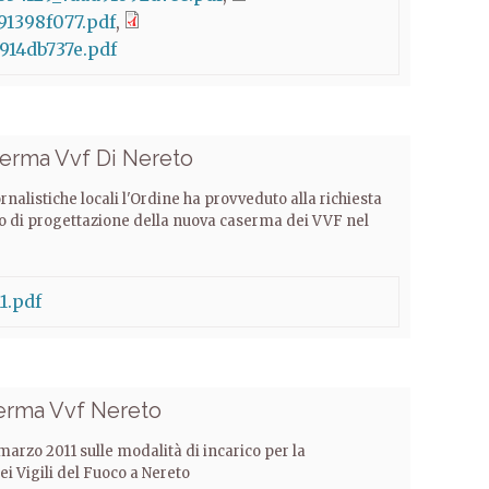
91398f077.pdf
914db737e.pdf
aserma Vvf Di Nereto
ornalistiche locali l'Ordine ha provveduto alla richiesta
co di progettazione della nuova caserma dei VVF nel
1.pdf
serma Vvf Nereto
 marzo 2011 sulle modalità di incarico per la
 Vigili del Fuoco a Nereto