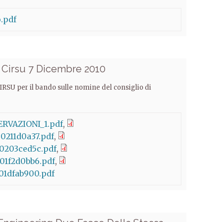
o.pdf
l Cirsu 7 Dicembre 2010
IRSU per il bando sulle nomine del consiglio di
RVAZIONI_1.pdf
0211d0a37.pdf
e0203ced5c.pdf
01f2d0bb6.pdf
01dfab900.pdf