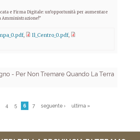
icata e Firma Digitale: un’opportunità per aumentare
ica Amministrazione!"
mpa_0.pdf
Il_Centro_0.pdf
no - Per Non Tremare Quando La Terra
4
5
6
7
seguente ›
ultima »