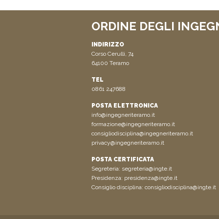
ORDINE DEGLI INGEG
INDIRIZZO
Corso Cerulli, 74
64100 Teramo
TEL
0861 247688
POSTA ELETTRONICA
info@ingegneriteramo.it
formazione@ingegneriteramo.it
consigliodisciplina@ingegneriteramo.it
privacy@ingegneriteramo.it
POSTA CERTIFICATA
Segreteria:
segreteria@ingte.it
Presidenza:
presidenza@ingte.it
Consiglio disciplina:
consigliodisciplina@ingte.it