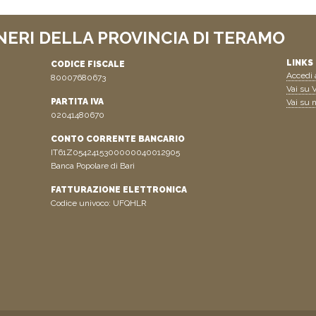
NERI DELLA PROVINCIA DI TERAMO
LINKS 
CODICE FISCALE
Accedi a
80007680673
Vai su V
PARTITA IVA
Vai su n
02041480670
CONTO CORRENTE BANCARIO
IT61Z0542415300000040012905
Banca Popolare di Bari
FATTURAZIONE ELETTRONICA
Codice univoco: UFQHLR