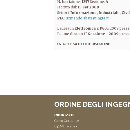
N. Iscrizione:
1257
Sezione:
A
Iscritto dal:
15 Set 2009
Settori:
Informazione
Industriale
Civi
PEC:
armando.abate@ingte.it
Laurea in
Elettronica
il 19/03/2009 pre
Esame di stato
1° Sessione - 2009
press
IN ATTESA DI OCCUPAZIONE
ORDINE DEGLI INGEG
INDIRIZZO
Corso Cerulli, 74
64100 Teramo