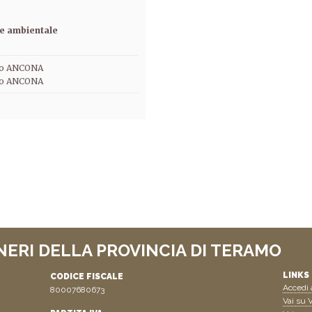
le ambientale
sso ANCONA
o ANCONA
NERI DELLA PROVINCIA DI TERAMO
LINKS 
CODICE FISCALE
Accedi a
80007680673
Vai su V