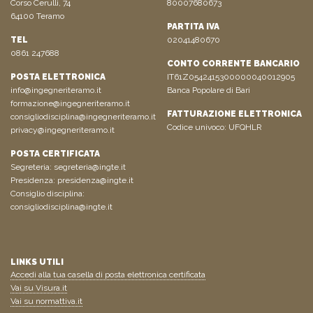
Corso Cerulli, 74
80007680673
64100 Teramo
PARTITA IVA
TEL
02041480670
0861 247688
CONTO CORRENTE BANCARIO
POSTA ELETTRONICA
IT61Z0542415300000040012905
info@ingegneriteramo.it
Banca Popolare di Bari
formazione@ingegneriteramo.it
FATTURAZIONE ELETTRONICA
consigliodisciplina@ingegneriteramo.it
Codice univoco: UFQHLR
privacy@ingegneriteramo.it
POSTA CERTIFICATA
Segreteria:
segreteria@ingte.it
Presidenza:
presidenza@ingte.it
Consiglio disciplina:
consigliodisciplina@ingte.it
LINKS UTILI
Accedi alla tua casella di posta elettronica certificata
Vai su Visura.it
Vai su normattiva.it