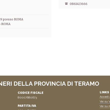
0861413666
019 presso ROMA
o ROMA
NERI DELLA PROVINCIA DI TERAMO
LINKS 
CODICE FISCALE
Accedi a
80007680673
Vai su V
PARTITA IVA
Vai su n