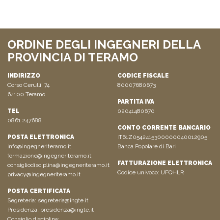
ORDINE DEGLI INGEGNERI DELLA
PROVINCIA DI TERAMO
INDIRIZZO
CODICE FISCALE
Corso Cerulli, 74
80007680673
64100 Teramo
PARTITA IVA
TEL
02041480670
0861 247688
CONTO CORRENTE BANCARIO
POSTA ELETTRONICA
IT61Z0542415300000040012905
info@ingegneriteramo.it
Banca Popolare di Bari
formazione@ingegneriteramo.it
FATTURAZIONE ELETTRONICA
consigliodisciplina@ingegneriteramo.it
Codice univoco: UFQHLR
privacy@ingegneriteramo.it
POSTA CERTIFICATA
Segreteria:
segreteria@ingte.it
Presidenza:
presidenza@ingte.it
Consiglio disciplina: