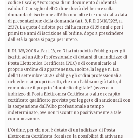
codice fiscale; *Fotocopia di un documento di identità
valido. Il Consiglio dell'Ordine dovrà deliberare sulla
domanda di iscrizione all'Albo non oltre tre mesi dalla data
di presentazione della domanda (art. 8, R.D. 23/10/1925, n.
2537). La quota è ridotta per chi ha meno di 35 anni e per i
primi tre anni di iscrizione all'ordine. dopo a prescindere
dall'età la quota si paga per intero.
Il DL 185/2008 all’art. 16, co. 7 ha introdotto l’obbligo per gli
iscritti ad un Albo Professionale di dotarsi di un indirizzo di
Posta Elettronica Certificata (PEC) e di comunicarlo al
proprio Ordine di appartenenza. Inoltre, la legge n. 120
dell’11 settembre 2020 obbliga gli ordini professionali a
richiedere ai propri iscritti, che non l’abbiano già fatto, di
comunicare il proprio “domicilio digitale” (ovvero un
indirizzo di Posta Elettronica Certificata o altro recapito
certificato qualificato previsto per legge) e di sanzionarli con
la sospensione dall’Albo professionale a tempo
indeterminato, ove non riscontrino positivamente a tale
comunicazione.
L'Ordine, per chi non è dotato di un i
ndirizzo di Posta
Elettronica Certificata
fornisce la possibilità di attivarne