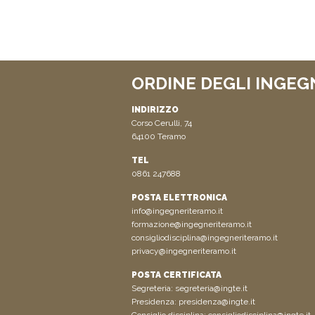
ORDINE DEGLI INGEG
INDIRIZZO
Corso Cerulli, 74
64100 Teramo
TEL
0861 247688
POSTA ELETTRONICA
info@ingegneriteramo.it
formazione@ingegneriteramo.it
consigliodisciplina@ingegneriteramo.it
privacy@ingegneriteramo.it
POSTA CERTIFICATA
Segreteria:
segreteria@ingte.it
Presidenza:
presidenza@ingte.it