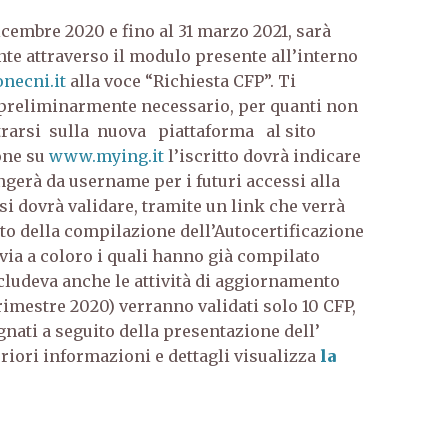
icembre 2020 e fino al 31 marzo 2021, sarà
te attraverso il modulo presente all’interno
necni.it
alla voce “Richiesta CFP”. Ti
 preliminarmente necessario, per quanti non
trarsi sulla nuova piattaforma al sito
ione su
www.mying.it
l’iscritto dovrà indicare
gerà da username per i futuri accessi alla
si dovrà validare, tramite un link che verrà
uito della compilazione dell’Autocertificazione
via a coloro i quali hanno già compilato
ncludeva anche le attività di aggiornamento
imestre 2020) verranno validati solo 10 CFP,
gnati a seguito della presentazione dell’
eriori informazioni e dettagli visualizza
la