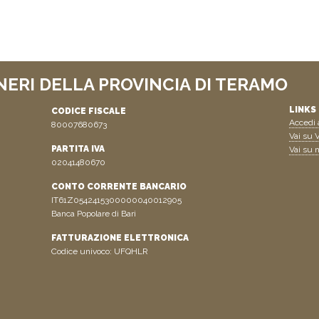
NERI DELLA PROVINCIA DI TERAMO
LINKS 
CODICE FISCALE
Accedi a
80007680673
Vai su V
PARTITA IVA
Vai su n
02041480670
CONTO CORRENTE BANCARIO
IT61Z0542415300000040012905
Banca Popolare di Bari
FATTURAZIONE ELETTRONICA
Codice univoco: UFQHLR