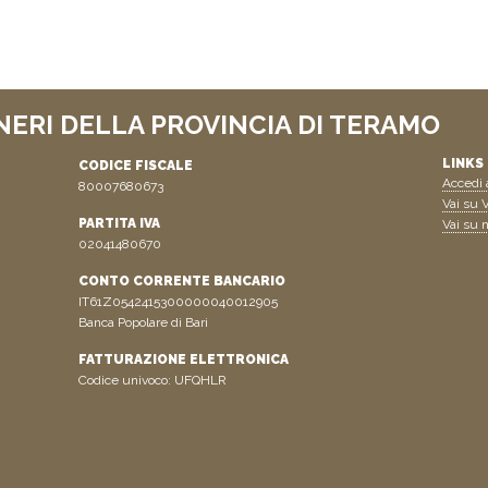
NERI DELLA PROVINCIA DI TERAMO
LINKS 
CODICE FISCALE
Accedi a
80007680673
Vai su V
PARTITA IVA
Vai su n
02041480670
CONTO CORRENTE BANCARIO
IT61Z0542415300000040012905
Banca Popolare di Bari
FATTURAZIONE ELETTRONICA
Codice univoco: UFQHLR