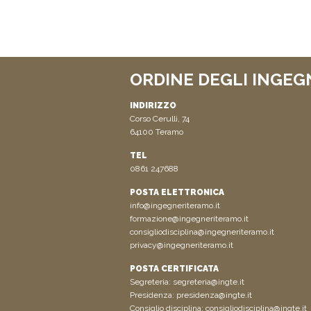
ORDINE DEGLI INGEG
INDIRIZZO
Corso Cerulli, 74
64100 Teramo
TEL
0861 247688
POSTA ELETTRONICA
info@ingegneriteramo.it
formazione@ingegneriteramo.it
consigliodisciplina@ingegneriteramo.it
privacy@ingegneriteramo.it
POSTA CERTIFICATA
Segreteria:
segreteria@ingte.it
Presidenza:
presidenza@ingte.it
Consiglio disciplina:
consigliodisciplina@ingte.it