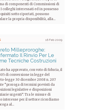
a di componenti di Commissioni di
 I colleghi interessati ed in possesso
equisiti sotto riportati, possono
are la propria disponibilità, alla...
S
16 Feb 2009
reto Milleproroghe:
fermato Il Rinvio Per Le
me Tecniche Costruzioni
nato ha approvato, con voto di fiducia, il
305 di conversione in legge del
to-legge 30 dicembre 2008 n. 207
te “proroga di termini previsti da
sizioni legislative e disposizioni
ziarie urgenti”. Tra le misure di
to interesse per il settore ricordiamo
roga al...