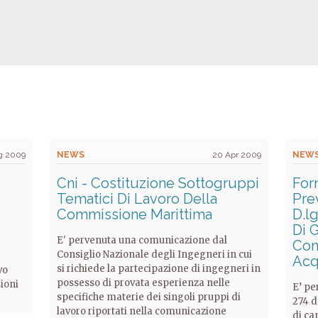
g 2009
NEWS
20 Apr 2009
NEW
Cni - Costituzione Sottogruppi
For
Tematici Di Lavoro Della
Prev
Commissione Marittima
D.l
Di G
E' pervenuta una comunicazione dal
Con
Consiglio Nazionale degli Ingegneri in cui
Ac
si richiede la partecipazione di ingegneri in
vo
possesso di provata esperienza nelle
sioni
E’ pe
specifiche materie dei singoli pruppi di
274 d
lavoro riportati nella comunicazione
di ca