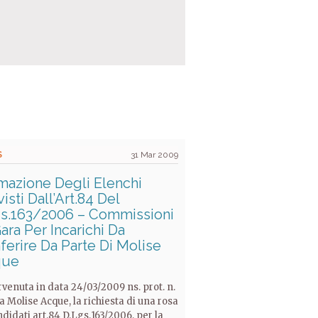
S
31 Mar 2009
mazione Degli Elenchi
isti Dall’Art.84 Del
gs.163/2006 – Commissioni
ara Per Incarichi Da
ferire Da Parte Di Molise
que
rvenuta in data 24/03/2009 ns. prot. n.
a Molise Acque, la richiesta di una rosa
ndidati art.84 D.Lgs.163/2006, per la