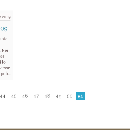
n 2009
009
uota
. Nei
pre
i lo
ovesse
può...
44
45
46
47
48
49
50
51