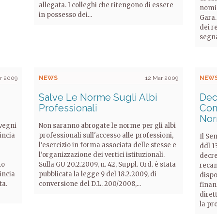
allegata. I colleghi che ritengono di essere
nomin
in possesso dei...
Gara.
dei r
segnal
r 2009
NEWS
12 Mar 2009
NEW
Salve Le Norme Sugli Albi
Dec
Professionali
Con
Nor
nvegni
Non saranno abrogate le norme per gli albi
incia
professionali sull'accesso alle professioni,
Il Se
l'esercizio in forma associata delle stesse e
ddl 1
l'organizzazione dei vertici istituzionali.
decre
to
Sulla GU 20.2.2009, n. 42, Suppl. Ord. è stata
recan
incia
pubblicata la legge 9 del 18.2.2009, di
dispo
ta.
conversione del D.L. 200/2008,...
finan
diret
la pro