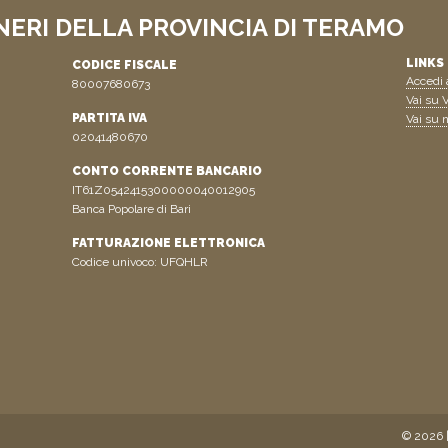
NERI DELLA PROVINCIA DI TERAMO
LINKS 
CODICE FISCALE
Accedi a
80007680673
Vai su V
PARTITA IVA
Vai su n
02041480670
CONTO CORRENTE BANCARIO
IT61Z0542415300000040012905
Banca Popolare di Bari
FATTURAZIONE ELETTRONICA
Codice univoco: UFQHLR
© 2026 |