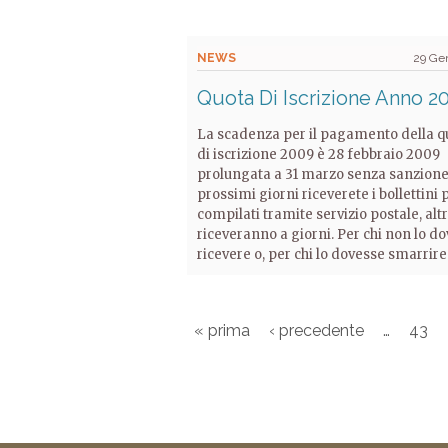
NEWS
29 Ge
Quota Di Iscrizione Anno 2
La scadenza per il pagamento della q
di iscrizione 2009 è 28 febbraio 2009
prolungata a 31 marzo senza sanzione
prossimi giorni riceverete i bollettini 
compilati tramite servizio postale, altr
riceveranno a giorni. Per chi non lo d
ricevere o, per chi lo dovesse smarrire 
« prima
‹ precedente
…
43