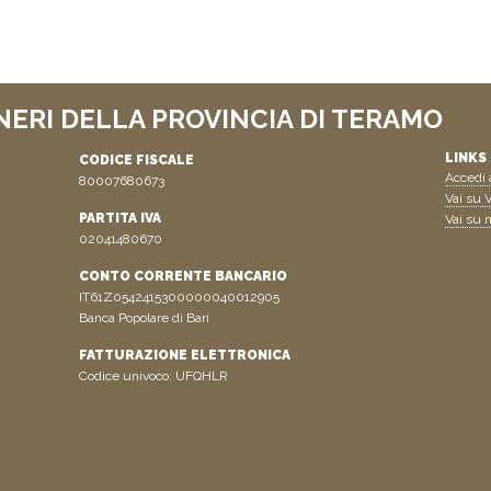
NERI DELLA PROVINCIA DI TERAMO
LINKS 
CODICE FISCALE
Accedi a
80007680673
Vai su V
PARTITA IVA
Vai su n
02041480670
CONTO CORRENTE BANCARIO
IT61Z0542415300000040012905
Banca Popolare di Bari
FATTURAZIONE ELETTRONICA
Codice univoco: UFQHLR