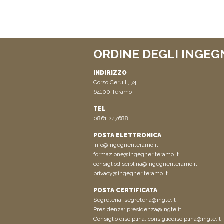
ORDINE DEGLI INGEG
INDIRIZZO
Corso Cerulli, 74
64100 Teramo
TEL
0861 247688
POSTA ELETTRONICA
info@ingegneriteramo.it
formazione@ingegneriteramo.it
consigliodisciplina@ingegneriteramo.it
privacy@ingegneriteramo.it
POSTA CERTIFICATA
Segreteria:
segreteria@ingte.it
Presidenza:
presidenza@ingte.it
Consiglio disciplina:
consigliodisciplina@ingte.it