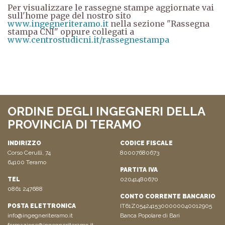
Per visualizzare le rassegne stampe aggiornate vai
sull'home page del nostro sito
www.ingegneriteramo.it
nella sezione "Rassegna
stampa CNI" oppure collegati a
www.centrostudicni.it/rassegnestampa
ORDINE DEGLI INGEGNERI DELLA
PROVINCIA DI TERAMO
INDIRIZZO
CODICE FISCALE
Corso Cerulli, 74
80007680673
64100 Teramo
PARTITA IVA
TEL
02041480670
0861 247688
CONTO CORRENTE BANCARIO
POSTA ELETTRONICA
IT61Z0542415300000040012905
info@ingegneriteramo.it
Banca Popolare di Bari