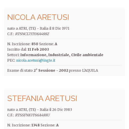
NICOLA ARETUSI
nato a ATRI, (TE) -
Italia
il
8 Dic 1971
C.F.:
RTSNCL71T08A488Z
N. Iscrizione:
850
Sezione:
A
Iscritto dal:
11 Feb 2003
Settori:
Informazione
Industriale
Civile ambientale
PEC:
nicola.aretusi@ingte.it
Esame di stato
2° Sessione - 2002
presso L'AQUILA
STEFANIA ARETUSI
nato a ATRI, (TE) -
Italia
il
26 Dic 1983
C.F.:
RTSSFN83T66A488U
N. Iscrizione:
1348
Sezione:
A