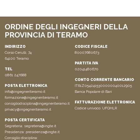
ORDINE DEGLI INGEGNERI DELLA
PROVINCIA DI TERAMO
INDIRIZZO
CODICE FISCALE
Corso Cerulli, 74
80007680673
64100 Teramo
PARTITA IVA
TEL
02041480670
0861 247688
CONTO CORRENTE BANCARIO
POSTA ELETTRONICA
IT61Z0542415300000040012905
info@ingegneriteramo.it
Banca Popolare di Bari
formazione@ingegneriteramo.it
FATTURAZIONE ELETTRONICA
consigliodisciplina@ingegneriteramo.it
Codice univoco: UFQHLR
privacy@ingegneriteramo.it
POSTA CERTIFICATA
Segreteria:
segreteria@ingte.it
Presidenza:
presidenza@ingte.it
Consiglio disciplina: