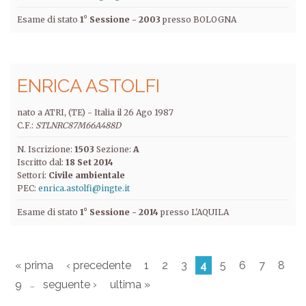
Esame di stato
1° Sessione - 2003
presso BOLOGNA
ENRICA ASTOLFI
nato a ATRI, (TE) -
Italia
il
26 Ago 1987
C.F.:
STLNRC87M66A488D
N. Iscrizione:
1503
Sezione:
A
Iscritto dal:
18 Set 2014
Settori:
Civile ambientale
PEC:
enrica.astolfi@ingte.it
Esame di stato
1° Sessione - 2014
presso L'AQUILA
« prima
‹ precedente
1
2
3
4
5
6
7
8
…
9
seguente ›
ultima »