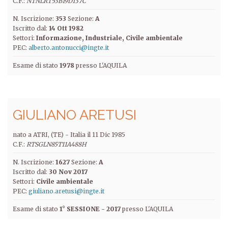
C.F.:
NTNLRT53B19D137C
N. Iscrizione:
353
Sezione:
A
Iscritto dal:
14 Ott 1982
Settori:
Informazione
Industriale
Civile ambientale
PEC:
alberto.antonucci@ingte.it
Esame di stato
1978
presso L'AQUILA
GIULIANO ARETUSI
nato a ATRI, (TE) -
Italia
il
11 Dic 1985
C.F.:
RTSGLN85T11A488H
N. Iscrizione:
1627
Sezione:
A
Iscritto dal:
30 Nov 2017
Settori:
Civile ambientale
PEC:
giuliano.aretusi@ingte.it
Esame di stato
1° SESSIONE - 2017
presso L'AQUILA