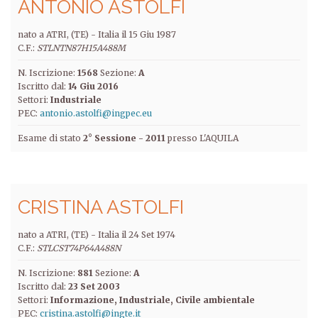
ANTONIO ASTOLFI
nato a ATRI, (TE) -
Italia
il
15 Giu 1987
C.F.:
STLNTN87H15A488M
N. Iscrizione:
1568
Sezione:
A
Iscritto dal:
14 Giu 2016
Settori:
Industriale
PEC:
antonio.astolfi@ingpec.eu
Esame di stato
2° Sessione - 2011
presso L'AQUILA
CRISTINA ASTOLFI
nato a ATRI, (TE) -
Italia
il
24 Set 1974
C.F.:
STLCST74P64A488N
N. Iscrizione:
881
Sezione:
A
Iscritto dal:
23 Set 2003
Settori:
Informazione
Industriale
Civile ambientale
PEC:
cristina.astolfi@ingte.it