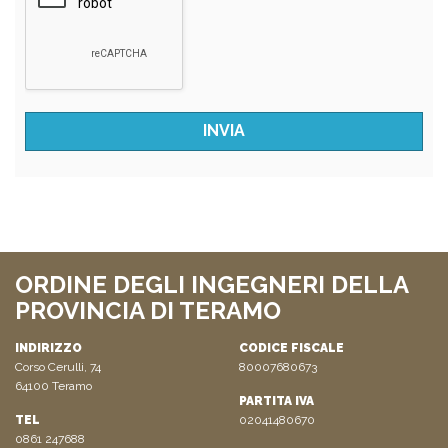
ORDINE DEGLI INGEGNERI DELLA
PROVINCIA DI TERAMO
INDIRIZZO
CODICE FISCALE
Corso Cerulli, 74
80007680673
64100 Teramo
PARTITA IVA
TEL
02041480670
0861 247688