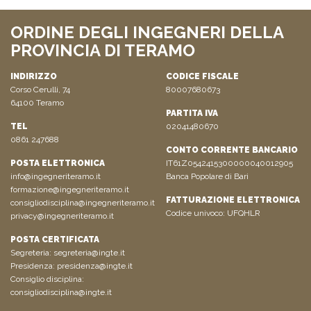
ORDINE DEGLI INGEGNERI DELLA
PROVINCIA DI TERAMO
INDIRIZZO
CODICE FISCALE
Corso Cerulli, 74
80007680673
64100 Teramo
PARTITA IVA
TEL
02041480670
0861 247688
CONTO CORRENTE BANCARIO
POSTA ELETTRONICA
IT61Z0542415300000040012905
info@ingegneriteramo.it
Banca Popolare di Bari
formazione@ingegneriteramo.it
FATTURAZIONE ELETTRONICA
consigliodisciplina@ingegneriteramo.it
Codice univoco: UFQHLR
privacy@ingegneriteramo.it
POSTA CERTIFICATA
Segreteria:
segreteria@ingte.it
Presidenza:
presidenza@ingte.it
Consiglio disciplina:
consigliodisciplina@ingte.it