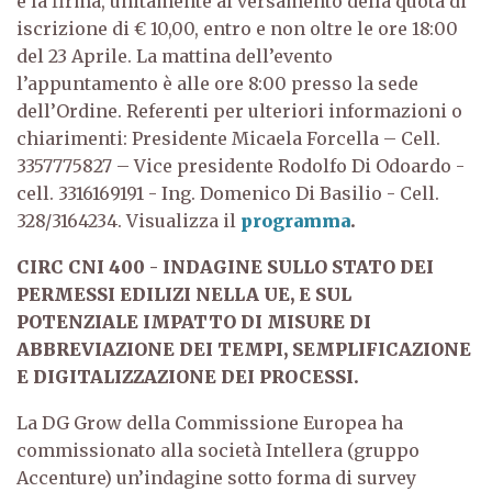
e la firma, unitamente al versamento della quota di
iscrizione di € 10,00, entro e non oltre le ore 18:00
del 23 Aprile.
La mattina dell’evento
l’appuntamento è alle ore 8:00 presso la sede
dell’Ordine.
Referenti per ulteriori informazioni o
chiarimenti:
Presidente Micaela Forcella – Cell.
3357775827 – Vice presidente Rodolfo Di Odoardo -
cell. 3316169191 - Ing. Domenico Di Basilio - Cell.
328/3164234.
Visualizza il
programma
.
CIRC CNI 400 - INDAGINE SULLO STATO DEI
PERMESSI EDILIZI NELLA UE, E SUL
POTENZIALE IMPATTO DI
MISURE DI
ABBREVIAZIONE DEI TEMPI, SEMPLIFICAZIONE
E DIGITALIZZAZIONE DEI PROCESSI.
La DG Grow della Commissione Europea ha
commissionato alla società Intellera (gruppo
Accenture) un’indagine sotto forma di survey