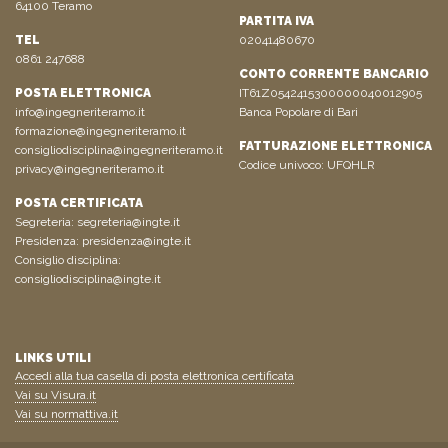
64100 Teramo
PARTITA IVA
TEL
02041480670
0861 247688
CONTO CORRENTE BANCARIO
POSTA ELETTRONICA
IT61Z0542415300000040012905
info@ingegneriteramo.it
Banca Popolare di Bari
formazione@ingegneriteramo.it
FATTURAZIONE ELETTRONICA
consigliodisciplina@ingegneriteramo.it
Codice univoco: UFQHLR
privacy@ingegneriteramo.it
POSTA CERTIFICATA
Segreteria:
segreteria@ingte.it
Presidenza:
presidenza@ingte.it
Consiglio disciplina:
consigliodisciplina@ingte.it
LINKS UTILI
Accedi alla tua casella di posta elettronica certificata
Vai su Visura.it
Vai su normattiva.it