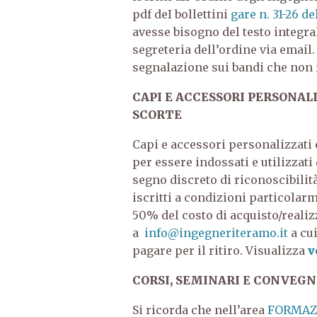
pdf deI bollettini
gare n. 31-26 d
avesse bisogno del testo integral
segreteria dell’ordine via email. 
segnalazione sui bandi che non 
CAPI E ACCESSORI PERSONAL
SCORTE
Capi e accessori personalizzati c
per essere indossati e utilizzati
segno discreto di riconoscibilit
iscritti a condizioni particolar
50% del costo di acquisto/reali
a
info@ingegneriteramo.it
a cui
pagare per il ritiro. Visualizza
v
CORSI, SEMINARI E CONVE
GN
Si ricorda che nell’area
FORMAZI