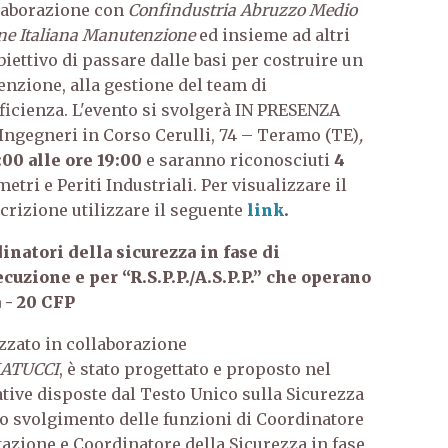
llaborazione con
Confindustria Abruzzo Medio
one Italiana Manutenzione
ed insieme ad altri
iettivo di passare dalle basi per costruire un
nzione, alla gestione del team di
ficienza. L'evento si svolgerà IN PRESENZA
 Ingegneri in Corso Cerulli, 74 – Teramo (TE)
,
00 alle ore 19:00
e saranno riconosciuti
4
etri e Periti Industriali. Per visualizzare il
rizione utilizzare il seguente
link
.
natori della sicurezza in fase di
cuzione e per “R.S.P.P./A.S.P.P.” che operano
 - 20 CFP
zzato in collaborazione
ATUCCI
, è stato progettato e proposto nel
tive disposte dal Testo Unico sulla Sicurezza
 lo svolgimento delle funzioni di Coordinatore
ttazione e Coordinatore della Sicurezza in fase