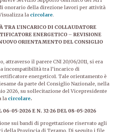
 parere Servizio Supporto Giuridico del MIT
di onorario della direzione lavori per attività
Visualizza la
circolare
.
TÀ TRA L’INCARICO DI COLLAUDATORE
ERTIFICATORE ENERGETICO – REVISIONE
 – NUOVO ORIENTAMENTO DEL CONSIGLIO
o, attraverso il parere CNI 20/06/2011, si era
a incompatibilità tra l’incarico di
certificatore energetico1.
Tale orientamento è
riesame da parte del Consiglio Nazionale, nella
aio 2026, su sollecitazione del Vicepresidente
a la
circolare
.
 06-05-2026 E N. 32-26 DEL 08-05-2026
ione sui bandi di progettazione riservato agli
ri della Provincia di Teramo. Di seguito i file