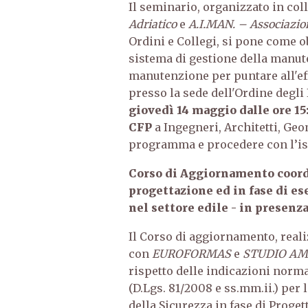
Il seminario, organizzato in co
Adriatico
e
A.I.MAN. – Associazi
Ordini e Collegi, si pone come ob
sistema di gestione della manute
manutenzione per puntare all'ef
presso la sede dell'Ordine degli
giovedì 14 maggio dalle ore 15:
CFP
a Ingegneri, Architetti, Geom
programma e procedere con l’isc
Corso di Aggiornamento coordi
progettazione ed in fase di ese
nel settore edile - in presenza
Il Corso di aggiornamento, reali
con
EUROFORMAS
e
STUDIO AM
rispetto delle indicazioni norma
(D.Lgs. 81/2008 e ss.mm.ii.) per
della Sicurezza in fase di Proge