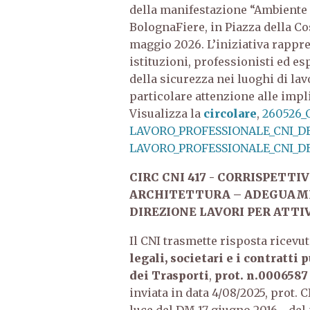
della manifestazione “Ambiente e
BolognaFiere, in Piazza della Cos
maggio 2026.
L’iniziativa rappr
istituzioni, professionisti ed es
della sicurezza nei luoghi di la
particolare attenzione alle impl
Visualizza la
circolare
,
260526
LAVORO_PROFESSIONALE_CNI_D
LAVORO_PROFESSIONALE_CNI_D
CIRC CNI 417 - CORRISPETTIV
ARCHITETTURA – ADEGUAME
DIREZIONE LAVORI PER ATTI
Il CNI trasmette risposta ricevu
legali, societari e i contratti 
dei Trasporti
,
prot. n.0006587
inviata in data 4/08/2025, prot. C