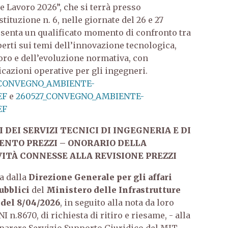
 Lavoro 2026”, che si terrà presso
tituzione n. 6, nelle giornate del 26 e 27
esenta un qualificato momento di confronto tra
perti sui temi dell’innovazione tecnologica,
voro e dell’evoluzione normativa, con
icazioni operative per gli ingegneri.
_CONVEGNO_AMBIENTE-
EF
e
260527_CONVEGNO_AMBIENTE-
EF
I DEI SERVIZI TECNICI DI INGEGNERIA E DI
NTO PREZZI – ONORARIO DELLA
VITÀ CONNESSE ALLA REVISIONE PREZZI
ta dalla
Direzione Generale per gli affari
pubblici
del
Ministero delle Infrastrutture
 del 8/04/2026
, in seguito alla nota da loro
NI n.8670, di richiesta di ritiro e riesame, - alla