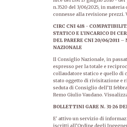
luce del DM 17 giugno 2016 - del
n.3520 del 3/06/2025, in materia 
connesse alla revisione prezzi. 
CIRC CNI 418 - COMPATIBILI
STATICO E L’INCARICO DI C
DEL PARERE CNI 20/06/2011
NAZIONALE
Il Consiglio Nazionale, in passat
espresso per la totale e reciproc
collaudatore statico e quello di 
stato oggetto di rivisitazione e 
seduta di Consiglio dell’11 febbr
Remo Giulio Vaudano. Visualizz
BOLLETTINI GARE N. 31-26 DEL
E' attivo un servizio di informaz
iscritti all’Ordine degli Ingegne