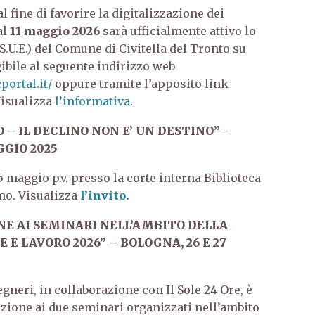
l fine di favorire la digitalizzazione dei
al
11 maggio 2026
sarà ufficialmente attivo lo
(S.U.E.) del Comune di Civitella del Tronto su
ibile al seguente indirizzo web
portal.it/
oppure tramite l’apposito link
isualizza
l’informativa
.
– IL DECLINO NON E’ UN DESTINO” -
GIO 2025
 maggio p.v. presso la corte interna Biblioteca
mo. Visualizza
l’invito
.
ONE AI SEMINARI NELL’AMBITO DELLA
E LAVORO 2026” – BOLOGNA, 26 E 27
gneri, in collaborazione con Il Sole 24 Ore, è
azione ai due seminari organizzati nell’ambito