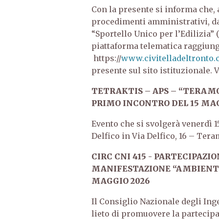
Con la presente si informa che, a
procedimenti amministrativi,
d
“Sportello Unico per l’Edilizia” 
piattaforma telematica raggiung
https://
www.civitelladeltronto.c
presente sul sito istituzionale.
V
TETRAKTIS – APS – “TERAMO 
PRIMO INCONTRO DEL 15 MAG
Evento che si svolgerà venerdì 15
Delfico in Via Delfico, 16 – Tera
CIRC CNI 415 - PARTECIPAZI
MANIFESTAZIONE “AMBIENTE 
MAGGIO 2026
Il Consiglio Nazionale degli Inge
lieto di promuovere la partecip