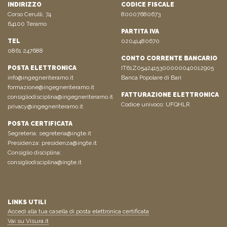
INDIRIZZO
CODICE FISCALE
Corso Cerulli, 74
80007680673
64100 Teramo
PARTITA IVA
TEL
02041480670
0861 247688
CONTO CORRENTE BANCARIO
POSTA ELETTRONICA
IT61Z0542415300000040012905
info@ingegneriteramo.it
Banca Popolare di Bari
formazione@ingegneriteramo.it
FATTURAZIONE ELETTRONICA
consigliodisciplina@ingegneriteramo.it
Codice univoco: UFQHLR
privacy@ingegneriteramo.it
POSTA CERTIFICATA
Segreteria:
segreteria@ingte.it
Presidenza:
presidenza@ingte.it
Consiglio disciplina:
consigliodisciplina@ingte.it
LINKS UTILI
Accedi alla tua casella di posta elettronica certificata
Vai su Visura.it