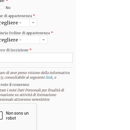
ne?
*
No
ne di appartenenza
*
cegliere -
incia Ordine di appartenenza
*
cegliere -
ro di Iscrizione
*
aro di aver preso visione della informativa
cy, consultabile al seguente
link
, e
resto il consenso
tare i miei Dati Personali per finalità di
mazione su attività di formazione
ssionale attraverso newsletter.