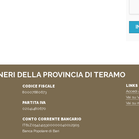
NERI DELLA PROVINCIA DI TERAMO
LINKS 
CODICE FISCALE
Accedi a
80007680673
Vai su V
PARTITA IVA
Vai su n
02041480670
CONTO CORRENTE BANCARIO
IT61Z0542415300000040012905
Banca Popolare di Bari