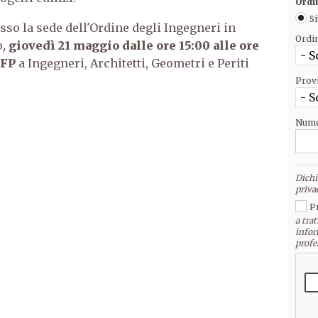
Ordi
Si
sso la sede dell'Ordine degli Ingegneri in
Ordi
o
,
giovedì 21 maggio dalle ore 15:00 alle ore
- S
FP
a Ingegneri, Architetti, Geometri e Periti
Prov
- S
Nume
Dichi
priva
P
a trat
infor
profe