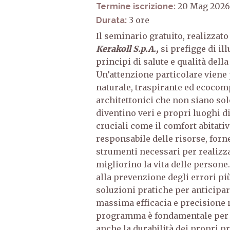
20 Mag 2026
Termine iscrizione:
3
Durata:
Il seminario gratuito, realizzato
Kerakoll S.p.A.,
si prefigge di i
principi di salute e qualità della
Un’attenzione particolare viene
naturale, traspirante ed ecocomp
architettonici che non siano so
diventino veri e propri luoghi 
cruciali come il comfort abitativo
responsabile delle risorse, forn
strumenti necessari per realizza
migliorino la vita delle persone
alla prevenzione degli errori pi
soluzioni pratiche per anticipare
massima efficacia e precisione 
programma è fondamentale per c
anche la durabilità dei propri pro