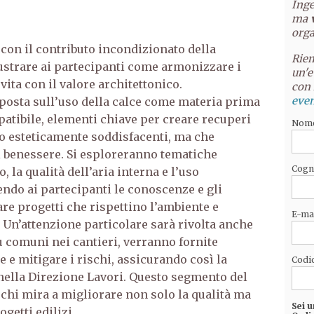
Inge
ma
orga
 con il contributo incondizionato della
Riem
llustrare ai partecipanti come armonizzare i
un'e
 vita con il valore architettonico.
con 
even
 posta sull’uso della calce come materia prima
atibile, elementi chiave per creare recuperi
Nom
lo esteticamente soddisfacenti, ma che
di benessere. Si esploreranno tematiche
Cog
, la qualità dell’aria interna e l’uso
endo ai partecipanti le conoscenze e gli
re progetti che rispettino l’ambiente e
E-ma
. Un’attenzione particolare sarà rivolta anche
ù comuni nei cantieri, verranno fornite
 e mitigare i rischi, assicurando così la
Codic
nella Direzione Lavori. Questo segmento del
hi mira a migliorare non solo la qualità
ma
Sei u
getti edilizi.