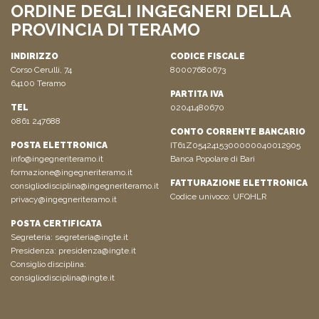
ORDINE DEGLI INGEGNERI DELLA
PROVINCIA DI TERAMO
INDIRIZZO
CODICE FISCALE
Corso Cerulli, 74
80007680673
64100 Teramo
PARTITA IVA
TEL
02041480670
0861 247688
CONTO CORRENTE BANCARIO
POSTA ELETTRONICA
IT61Z0542415300000040012905
info@ingegneriteramo.it
Banca Popolare di Bari
formazione@ingegneriteramo.it
FATTURAZIONE ELETTRONICA
consigliodisciplina@ingegneriteramo.it
Codice univoco: UFQHLR
privacy@ingegneriteramo.it
POSTA CERTIFICATA
Segreteria:
segreteria@ingte.it
Presidenza:
presidenza@ingte.it
Consiglio disciplina:
consigliodisciplina@ingte.it