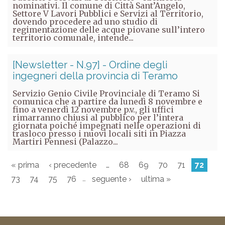
nominativi. Il comune di Città Sant’Angelo,
Settore V Lavori Pubblici e Servizi al Territorio,
dovendo procedere ad uno studio di
regimentazione delle acque piovane sull’intero
territorio comunale, intende...
[Newsletter - N.97] - Ordine degli
ingegneri della provincia di Teramo
Servizio Genio Civile Provinciale di Teramo Si
comunica che a partire da lunedì 8 novembre e
fino a venerdì 12 novembre p.v., gli uffici
rimarranno chiusi al pubblico per l’intera
giornata poiché impegnati nelle operazioni di
trasloco presso i nuovi locali siti in Piazza
Martiri Pennesi (Palazzo...
« prima
‹ precedente
…
68
69
70
71
72
…
73
74
75
76
seguente ›
ultima »