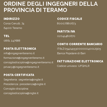
ORDINE DEGLI INGEGNERI DELLA
PROVINCIA DI TERAMO
INDIRIZZO
CODICE FISCALE
Corso Cerulli, 74
80007680673
64100 Teramo
PARTITA IVA
TEL
02041480670
0861 247688
CONTO CORRENTE BANCARIO
POSTA ELETTRONICA
IT61Z0542415300000040012905
info@ingegneriteramo.it
Banca Popolare di Bari
formazione@ingegneriteramo.it
FATTURAZIONE ELETTRONICA
consigliodisciplina@ingegneriteramo.it
Codice univoco: UFQHLR
privacy@ingegneriteramo.it
POSTA CERTIFICATA
Segreteria:
segreteria@ingte.it
Presidenza:
presidenza@ingte.it
Consiglio disciplina:
consigliodisciplina@ingte.it