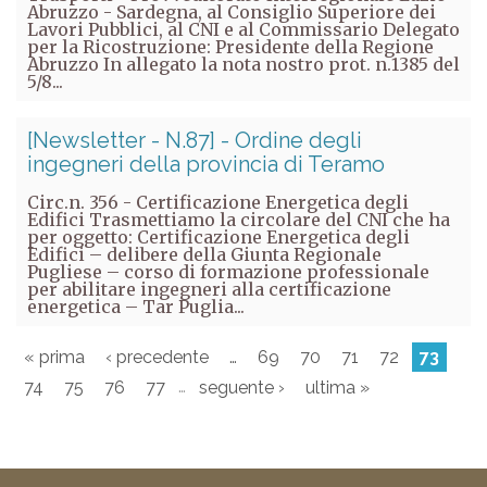
Abruzzo - Sardegna, al Consiglio Superiore dei
Lavori Pubblici, al CNI e al Commissario Delegato
per la Ricostruzione: Presidente della Regione
Abruzzo In allegato la nota nostro prot. n.1385 del
5/8...
[Newsletter - N.87] - Ordine degli
ingegneri della provincia di Teramo
Circ.n. 356 - Certificazione Energetica degli
Edifici Trasmettiamo la circolare del CNI che ha
per oggetto: Certificazione Energetica degli
Edifici – delibere della Giunta Regionale
Pugliese – corso di formazione professionale
per abilitare ingegneri alla certificazione
energetica – Tar Puglia...
« prima
‹ precedente
…
69
70
71
72
73
…
74
75
76
77
seguente ›
ultima »