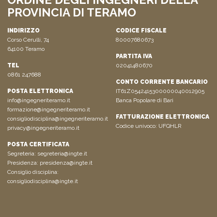
PROVINCIA DI TERAMO
INDIRIZZO
CODICE FISCALE
Corso Cerulli, 74
80007680673
64100 Teramo
PARTITA IVA
TEL
02041480670
0861 247688
CONTO CORRENTE BANCARIO
POSTA ELETTRONICA
IT61Z0542415300000040012905
info@ingegneriteramo.it
Banca Popolare di Bari
formazione@ingegneriteramo.it
FATTURAZIONE ELETTRONICA
consigliodisciplina@ingegneriteramo.it
Codice univoco: UFQHLR
privacy@ingegneriteramo.it
POSTA CERTIFICATA
Segreteria:
segreteria@ingte.it
Presidenza:
presidenza@ingte.it
Consiglio disciplina:
consigliodisciplina@ingte.it