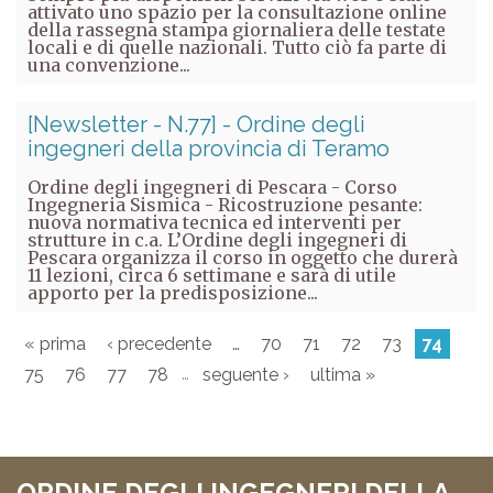
attivato uno spazio per la consultazione online
della rassegna stampa giornaliera delle testate
locali e di quelle nazionali. Tutto ciò fa parte di
una convenzione...
[Newsletter - N.77] - Ordine degli
ingegneri della provincia di Teramo
Ordine degli ingegneri di Pescara - Corso
Ingegneria Sismica - Ricostruzione pesante:
nuova normativa tecnica ed interventi per
strutture in c.a. L’Ordine degli ingegneri di
Pescara organizza il corso in oggetto che durerà
11 lezioni, circa 6 settimane e sarà di utile
apporto per la predisposizione...
« prima
‹ precedente
…
70
71
72
73
74
…
75
76
77
78
seguente ›
ultima »
ORDINE DEGLI INGEGNERI DELLA