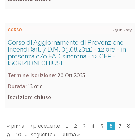
CORSO
23 Ott 2025
Corso di Aggiornamento di Prevenzione
Incendi (art. 7 D.M. 05.08.2011) - 12 ore - in
presenza e/o FAD sincrona - 12 CFP -
ISCRIZIONI CHIUSE
20 Ott 2025
Termine iscrizione:
12
Durata:
Iscrizioni chiuse
« prima
‹ precedente
…
2
3
4
5
6
7
8
…
9
10
seguente ›
ultima »