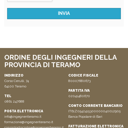
ORDINE DEGLI INGEGNERI DELLA
PROVINCIA DI TERAMO
INDIRIZZO
CODICE FISCALE
Corso Cerulli, 74
80007680673
64100 Teramo
PARTITA IVA
TEL
02041480670
0861 247688
CONTO CORRENTE BANCARIO
POSTA ELETTRONICA
IT61Z0542415300000040012905
info@ingegneriteramo.it
Banca Popolare di Bari
formazione@ingegneriteramo.it
FATTURAZIONE ELETTRONICA
consigliodisciplina@ingegneriteramo.it