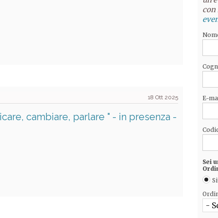
con 
even
Nom
Cog
18 Ott 2025
E-ma
are, cambiare, parlare " - in presenza -
Codic
Sei u
Ordi
Si
Ordi
- S