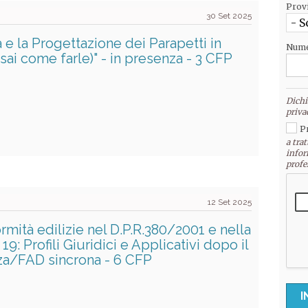
Prov
30 Set 2025
- S
 e la Progettazione dei Parapetti in
Nume
sai come farle)" - in presenza - 3 CFP
Dichi
priva
P
a trat
infor
profe
12 Set 2025
rmità edilizie nel D.P.R.380/2001 e nella
19: Profili Giuridici e Applicativi dopo il
nza/FAD sincrona - 6 CFP