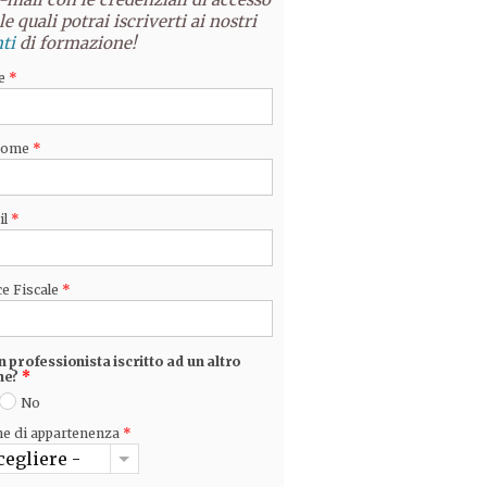
le quali potrai iscriverti ai nostri
ti
di formazione!
e
*
nome
*
il
*
e Fiscale
*
n professionista iscritto ad un altro
ne?
*
No
ne di appartenenza
*
cegliere -