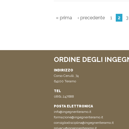
« prima
‹ precedente
1
2
3
ORDINE DEGLI INGEG
INDIRIZZO
Corso Cerulli, 74
64100 Teramo
TEL
0861 247688
POSTA ELETTRONICA
info@ingegneriteramo.it
formazione@ingegneriteramo.it
consigliodisciplina@ingegneriteramo.it
privacy@ingegneriteramo.it