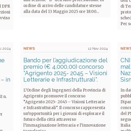
dell’
ordine di arrivo delle candidature stesse
el DPR
di Te
alla data del 13 Maggio 2025 ore 18:00...
ezioni
proto
avviso
sched
Per sc
ic 2024
NEWS
12 Nov 2024
NEW
ne
Bando per l’aggiudicazione del
CNI
premio (€ 4.000,00) concorso
mal
“Agrigento 2025- 2045 – Visioni
Nazi
– in
Letterarie e Infrastrutturali”.
Sis
L’Ordine degli Ingegneri della Provincia di
In da
Agrigento promuove il concorso
pubbl
I n.
“Agrigento 2025- 2045 – Visioni Letterarie
Dipar
e Infrastrutturali”. Il concorso rappresenta
conce
un’opportunità per i giovani di esplorare il
del P
er
futuro della città attraverso
segue
l’immaginazione letteraria e l’innovazione
Itali