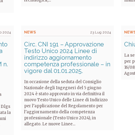
tecnologica,...
malf
di
go 2024
NEWS
23 Lug 2024
NEW
nto
Circ. CNI 191 – Approvazione
Chi
a
Testo Unico 2024 Linee di
La se
indirizzo aggiornamento
per p
 n.
competenza professionale – in
16/08
vigore dal 01.01.2025.
Agost
In occasione della seduta del Consiglio
Nazionale degli Ingegneri del 5 giugno
2024 è stato approvato in via definitiva il
a
nuovo Testo Unico delle Linee di Indirizzo
per l’applicazione del Regolamento per
 D.lgs
l’aggiornamento della competenza
ata la
professionale (Testo Unico 2024), in
uni
allegato. Le nuove Linee...
a