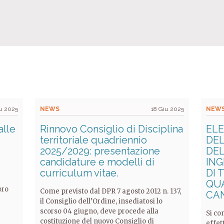
iu 2025
NEWS
18 Giu 2025
NEW
alle
Rinnovo Consiglio di Disciplina
ELE
territoriale quadriennio
DEL
2025/2029: presentazione
DEL
candidature e modelli di
ING
curriculum vitae.
DI 
QUA
oro
Come previsto dal DPR 7 agosto 2012 n. 137,
CAN
il Consiglio dell’Ordine, insediatosi lo
scorso 04 giugno, deve procede alla
Si co
costituzione del nuovo Consiglio di
effet