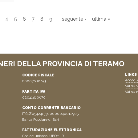
…
4
5
6
7
8
9
seguente ›
ultima »
NERI DELLA PROVINCIA DI TERAMO
LINKS 
CODICE FISCALE
Accedi a
80007680673
Vai su V
PARTITA IVA
Vai su n
02041480670
CONTO CORRENTE BANCARIO
IT61Z0542415300000040012905
Banca Popolare di Bari
FATTURAZIONE ELETTRONICA
Codice univoco: UFQHLR