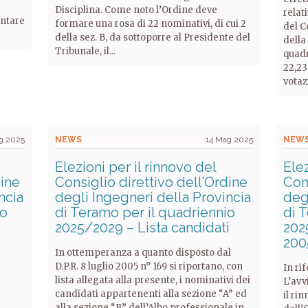
Disciplina. Come noto l’Ordine deve
relat
ontare
formare una rosa di 22 nominativi, di cui 2
del C
della sez. B, da sottoporre al Presidente del
della
Tribunale, il...
quadr
22,23
votaz
g 2025
NEWS
14 Mag 2025
NEW
Elezioni per il rinnovo del
Elez
dine
Consiglio direttivo dell’Ordine
Cons
ncia
degli Ingegneri della Provincia
deg
io
di Teramo per il quadriennio
di 
2025/2029 – Lista candidati
2025
2005
In ottemperanza a quanto disposto dal
D.P.R. 8 luglio 2005 n° 169 si riportano, con
In ri
lista allegata alla presente, i nominativi dei
L’avv
candidati appartenenti alla sezione “A” ed
il ri
alla sezione “B” dell’Albo professionale in