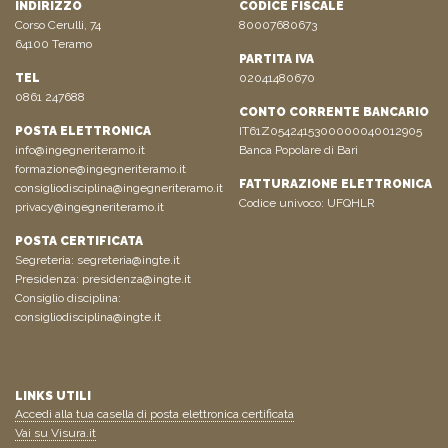
INDIRIZZO
CODICE FISCALE
Corso Cerulli, 74
80007680673
64100 Teramo
PARTITA IVA
TEL
02041480670
0861 247688
CONTO CORRENTE BANCARIO
POSTA ELETTRONICA
IT61Z0542415300000040012905
info@ingegneriteramo.it
Banca Popolare di Bari
formazione@ingegneriteramo.it
FATTURAZIONE ELETTRONICA
consigliodisciplina@ingegneriteramo.it
Codice univoco: UFQHLR
privacy@ingegneriteramo.it
POSTA CERTIFICATA
Segreteria:
segreteria@ingte.it
Presidenza:
presidenza@ingte.it
Consiglio disciplina:
consigliodisciplina@ingte.it
LINKS UTILI
Accedi alla tua casella di posta elettronica certificata
Vai su Visura.it