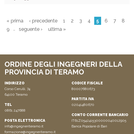
« prima
‹ precedente
1
2
3
4
5
6
7
8
…
9
seguente ›
ultima »
ORDINE DEGLI INGEGNERI DELLA
PROVINCIA DI TERAMO
INDIRIZZO
CODICE FISCALE
Corso Cerulli, 74
80007680673
64100 Teramo
PARTITA IVA
TEL
02041480670
0861 247688
CONTO CORRENTE BANCARIO
POSTA ELETTRONICA
IT61Z0542415300000040012905
info@ingegneriteramo.it
Banca Popolare di Bari
formazione@ingegneriteramo.it